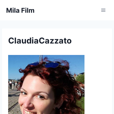
Skip
Mila Film
to
content
ClaudiaCazzato